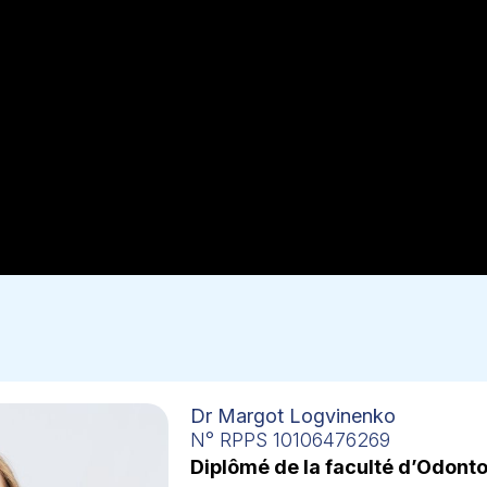
Dr Margot Logvinenko
N° RPPS 10106476269
Diplômé de la faculté d’Odonto