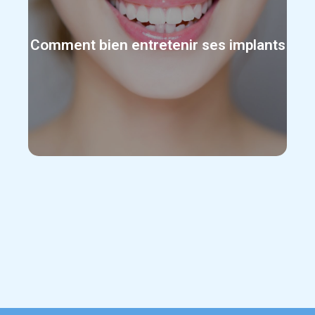
brossettes interdentaires ou un jet dentaire au
moins une fois par jour. Des visites régulières
Comment bien entretenir ses implants
chez le dentiste, avec des contrôles
radiographiques et des nettoyages
professionnels, sont recommandées pour
éliminer les bactéries et prévenir les
complications.