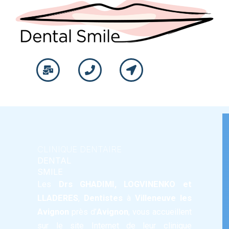
CLINIQUE DENTAIRE
DENTAL
SMILE
Les
Drs GHADIMI
,
LOGVINENKO
et
LLADERES
,
Dentistes
à
Villeneuve les
Avignon
près d’
Avignon
, vous accueillent
PROPHYLAXIE
sur le site Internet de leur
clinique