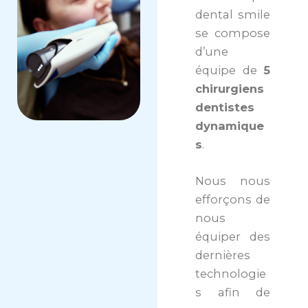
dental smile
se compose
d’une
équipe de
5
chirurgiens
dentistes
dynamique
s
.
Nous nous
efforçons de
nous
équiper des
dernières
technologie
s afin de