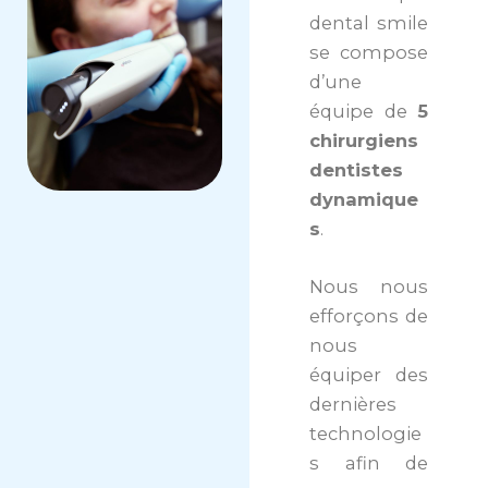
dental smile
se compose
d’une
équipe de
5
chirurgiens
dentistes
dynamique
s
.
Nous nous
efforçons de
nous
équiper des
dernières
technologie
s afin de