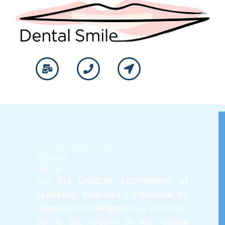
CLINIQUE DENTAIRE
DENTAL
SMILE
Les
Drs GHADIMI
,
LOGVINENKO
et
LLADERES
,
Dentistes
à
Villeneuve les
Avignon
près d’
Avignon
, vous accueillent
PROPHYLAXIE
sur le site Internet de leur
clinique