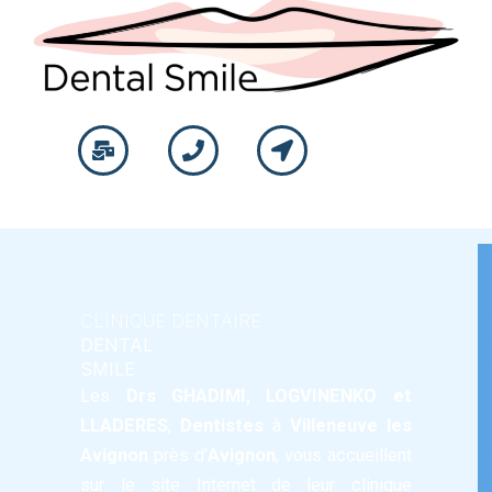
CLINIQUE DENTAIRE
DENTAL
SMILE
Les
Drs GHADIMI
,
LOGVINENKO
et
LLADERES
,
Dentistes
à
Villeneuve les
Avignon
près d’
Avignon
, vous accueillent
PROPHYLAXIE
sur le site Internet de leur
clinique