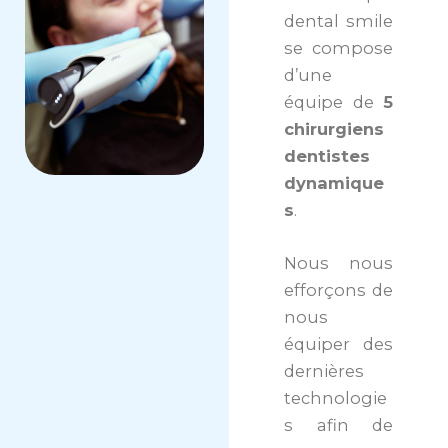
dental smile
se compose
d’une
équipe de
5
chirurgiens
dentistes
dynamique
s
.
Nous nous
efforçons de
nous
équiper des
dernières
technologie
s afin de