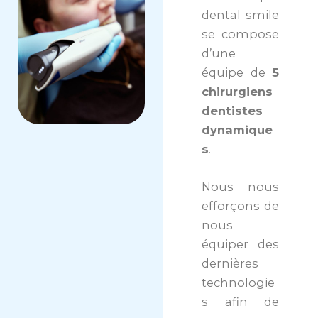
dental smile
se compose
d’une
équipe de
5
chirurgiens
dentistes
dynamique
s
.
Nous nous
efforçons de
nous
équiper des
dernières
technologie
s afin de