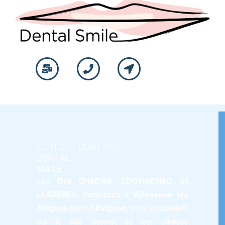
CLINIQUE DENTAIRE
DENTAL
SMILE
Les
Drs GHADIMI
,
LOGVINENKO
et
LLADERES
,
Dentistes
à
Villeneuve les
Avignon
près d’
Avignon
, vous accueillent
PROPHYLAXIE
sur le site Internet de leur
clinique